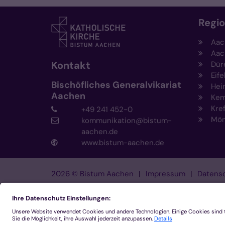
Regi
Aac
Aac
Kontakt
Dür
Eife
Bischöfliches Generalvikariat
Hei
Aachen
Kem
Kre
+49 241 452-0
Mön
kommunikation@bistum-
aachen.de
www.bistum-aachen.de
2026 © Bistum Aachen
Impressum
Datensc