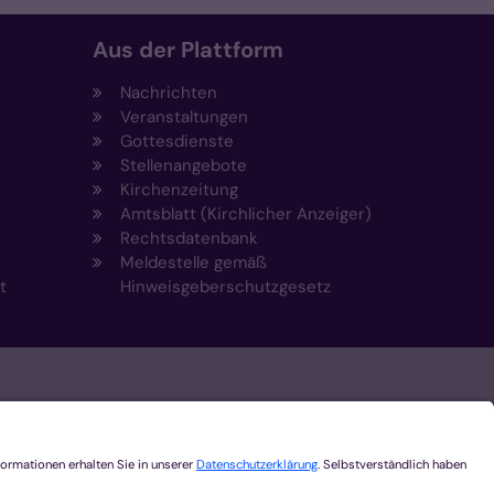
Aus der Plattform
Nachrichten
Veranstaltungen
Gottesdienste
Stellenangebote
Kirchenzeitung
Amtsblatt (Kirchlicher Anzeiger)
Rechtsdatenbank
Meldestelle gemäß
t
Hinweisgeberschutzgesetz