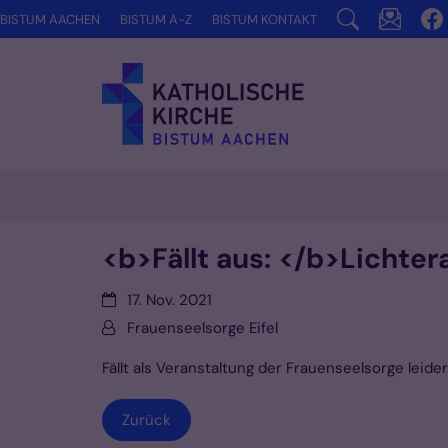
Zum Inhalt springen
BISTUM AACHEN
BISTUM A-Z
BISTUM KONTAKT
<b>Fällt aus: </b>Lichte
Datum:
17. Nov. 2021
Von:
Frauenseelsorge Eifel
Fällt als Veranstaltung der Frauenseelsorge leider
Zurück