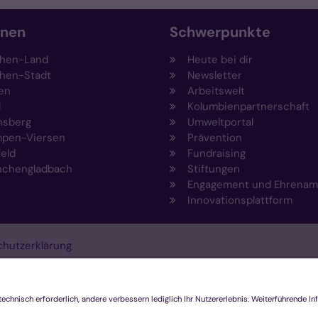
onen
Schwerpunkte
hen-Land
Heute bei dir
hen-Stadt
Newsletter
en
Arbeitswelt
l
Kolumbienpartnerschaft
nsberg
Umweltportal
pen-Viersen
Prävention
feld
Fundraising
chengladbach
Stiftungen
Engagement und Ehrenam
Innovationsplattform
hutzerklärung