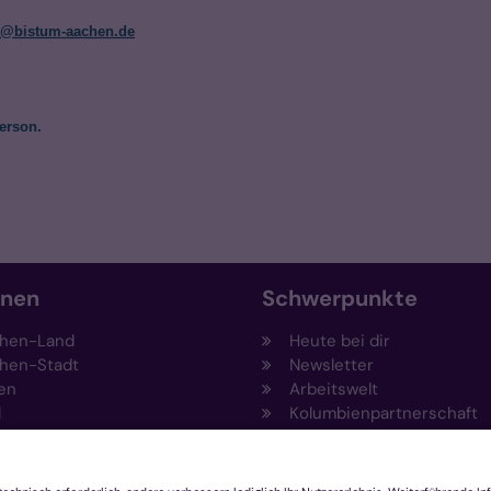
n@bistum-aachen.de
erson.
onen
Schwerpunkte
hen-Land
Heute bei dir
hen-Stadt
Newsletter
en
Arbeitswelt
l
Kolumbienpartnerschaft
nsberg
Umweltportal
pen-Viersen
Prävention
feld
Fundraising