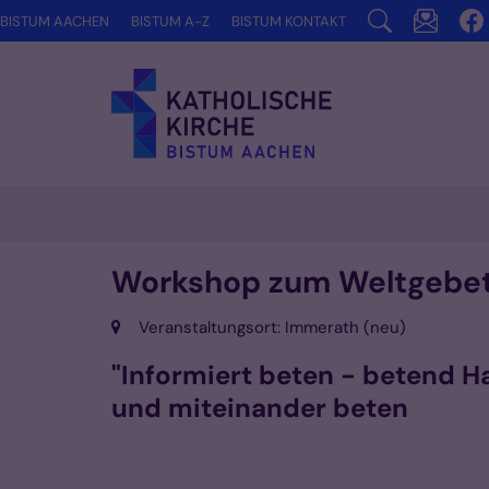
Zum Inhalt springen
BISTUM AACHEN
BISTUM A-Z
BISTUM KONTAKT
Workshop zum Weltgebe
Ort:
Veranstaltungsort: Immerath (neu)
"Informiert beten - betend 
und miteinander beten