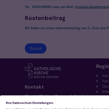
Tel. 02451/490403 oder per Mail:
michaela.kluetterman
Kostenbeitrag
Wir bitten um einen Unkostenbeitrag von 5,- Euro pro P
Zurück
Regi
Aac
Aac
Kontakt
Dür
Eife
Bischöfliches Generalvikariat
Hei
Aachen
Kem
Kre
+49 241 452-0