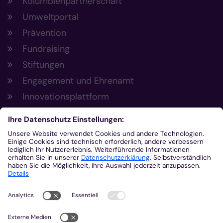
Kolumbienpartnerschaft
Umweltportal
Prävention
Fundraising
Stiftungen
Engagement und Ehrenamt
Innovationsplattform
Aus der Plattform
Nachrichten
Veranstaltungen
Gottesdienste
Stellenangebote
Kirchenzeitung