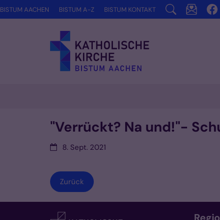
Zum Inhalt springen
BISTUM AACHEN
BISTUM A-Z
BISTUM KONTAKT
"Verrückt? Na und!"- Sc
Datum:
8. Sept. 2021
Zurück
Regi