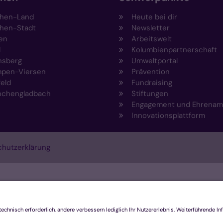
hen-Land
Heute bei dir
hen-Stadt
Newsletter
en
Arbeitswelt
l
Kolumbienpartnerschaft
nsberg
Umweltportal
pen-Viersen
Prävention
feld
Fundraising
chengladbach
Stiftungen
Engagement und Ehrenam
Innovationsplattform
hutzerklärung