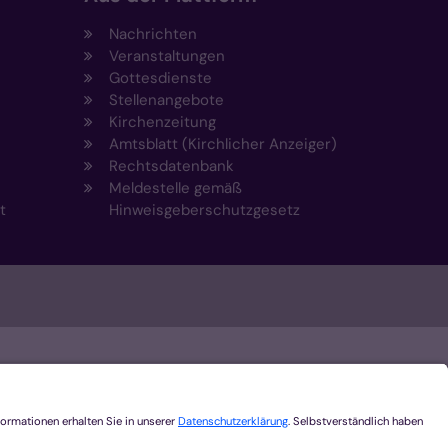
Nachrichten
Veranstaltungen
Gottesdienste
Stellenangebote
Kirchenzeitung
Amtsblatt (Kirchlicher Anzeiger)
Rechtsdatenbank
Meldestelle gemäß
t
Hinweisgeberschutzgesetz