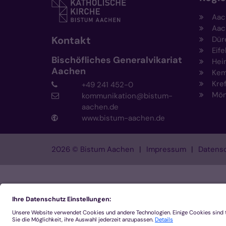
Aac
Aac
Kontakt
Dür
Eife
Bischöfliches Generalvikariat
Hei
Aachen
Kem
Kre
+49 241 452-0
Mön
kommunikation@bistum-
aachen.de
www.bistum-aachen.de
2026 © Bistum Aachen
Impressum
Datensc