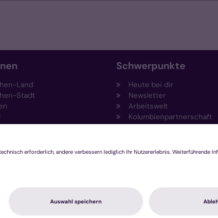
onen
Schwerpunkte
hen-Land
Heute bei dir
hen-Stadt
Newsletter
en
Arbeitswelt
l
Kolumbienpartnerschaft
nsberg
Umweltportal
pen-Viersen
Prävention
feld
Fundraising
chengladbach
Stiftungen
Engagement und Ehrenam
Innovationsplattform
hutzerklärung