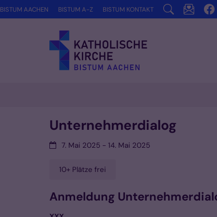
Zum Inhalt springen
BISTUM AACHEN
BISTUM A-Z
BISTUM KONTAKT
Unternehmerdialog
Datum:
7. Mai 2025 - 14. Mai 2025
10+ Plätze frei
Anmeldung Unternehmerdial
XXX