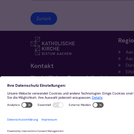
Zurück
Regi
Aac
Aac
Kontakt
Dür
Eife
Bischöfliches Generalvikariat
Hei
Aachen
Kem
Kre
+49 241 452-0
Mön
kommunikation@bistum-
aachen.de
www.bistum-aachen.de
2026 © Bistum Aachen
Impressum
Datensc