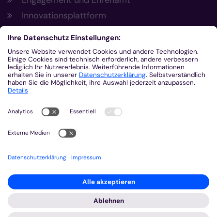
Engagement und Ehrenamt
Innovationsplattform
Aus der Plattform
Nachrichten
Veranstaltungen
Gottesdienste
Stellenangebote
Kirchenzeitung
Amtsblatt (Kirchlicher Anzeiger)
Rechtsdatenbank
Meldestelle gemäß Hinweisgeberschutzgesetz
2026 © Bistum Aachen
Impressum