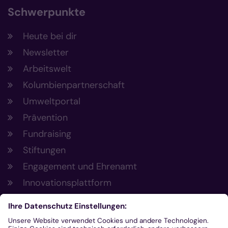
Schwerpunkte
Heute bei dir
Newsletter
Arbeitswelt
Kolumbienpartnerschaft
Umweltportal
Prävention
Fundraising
Stiftungen
Engagement und Ehrenamt
Innovationsplattform
Aus der Plattform