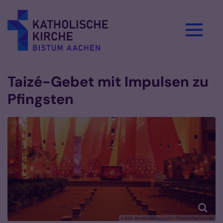
Zum Inhalt springen
Taizé-Gebet mit Impulsen zu
Pfingsten
© Bild: Jim Wanderscheid In: Pfarrbriefservice.de