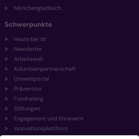
Mönchengladbach
Schwerpunkte
Heute bei dir
Newsletter
Arbeitswelt
Kolumbienpartnerschaft
Umweltportal
Prävention
Fundraising
Stiftungen
Engagement und Ehrenamt
Innovationsplattform