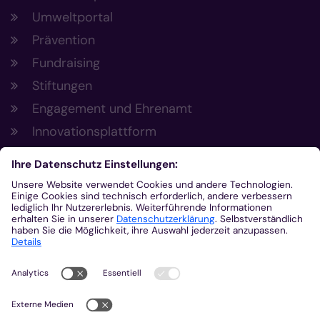
Umweltportal
Prävention
Fundraising
Stiftungen
Engagement und Ehrenamt
Innovationsplattform
Aus der Plattform
Nachrichten
Veranstaltungen
Gottesdienste
Stellenangebote
Kirchenzeitung
Amtsblatt (Kirchlicher Anzeiger)