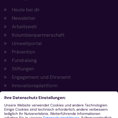
Heute bei dir
Newsletter
Arbeitswelt
Kolumbienpartnerschaft
Umweltportal
Prävention
Fundraising
Stiftungen
Engagement und Ehrenamt
Innovationsplattform
Aus der Plattform
Nachrichten