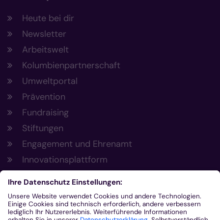
Heute bei dir
Newsletter
Arbeitswelt
Kolumbienpartnerschaft
Umweltportal
Prävention
Fundraising
Stiftungen
Engagement und Ehrenamt
Innovationsplattform
Aus der Plattform
Nachrichten