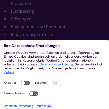
Prävention
Fundraising
Stiftungen
Engagement und Ehrenamt
Innovationsplattform
Aus der Plattform
Nachrichten
Veranstaltungen
Gottesdienste
Stellenangebote
Kirchenzeitung
Amtsblatt (Kirchlicher Anzeiger)
Rechtsdatenbank