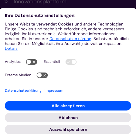
Innovationsplattform
Aus der Plattform
Nachrichten
Veranstaltungen
Gottesdienste
Stellenangebote
Kirchenzeitung
Amtsblatt (Kirchlicher Anzeiger)
Rechtsdatenbank
Meldestelle gemäß Hinweisgeberschutzgesetz
2026 © Bistum Aachen
Impressum
Datenschutzerklärung