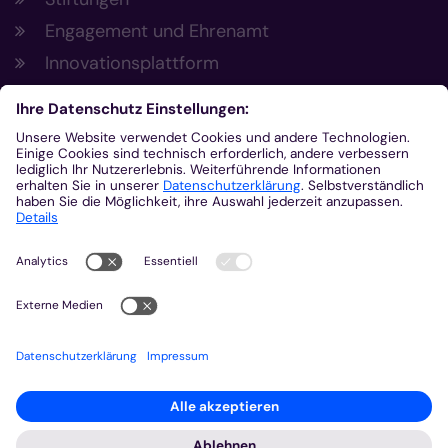
Engagement und Ehrenamt
Innovationsplattform
Aus der Plattform
Nachrichten
Veranstaltungen
Gottesdienste
Stellenangebote
Kirchenzeitung
Amtsblatt (Kirchlicher Anzeiger)
Rechtsdatenbank
Meldestelle gemäß Hinweisgeberschutzgesetz