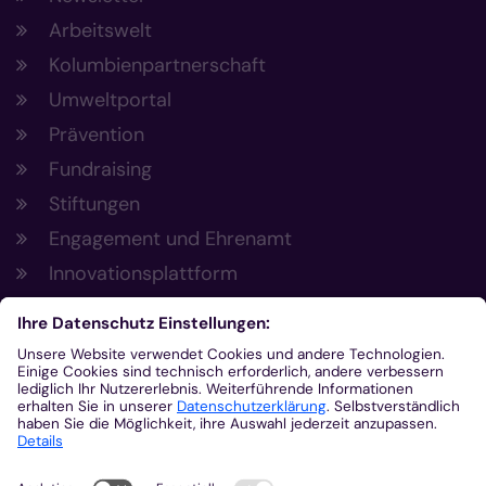
Arbeitswelt
Kolumbienpartnerschaft
Umweltportal
Prävention
Fundraising
Stiftungen
Engagement und Ehrenamt
Innovationsplattform
Aus der Plattform
Nachrichten
Veranstaltungen
Gottesdienste