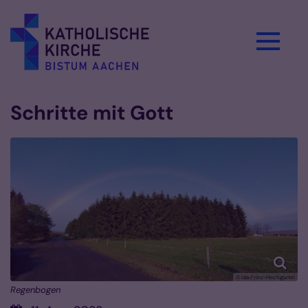
Zum Inhalt springen
Schritte mit Gott
© Ida Prinz-Hochgürtel
Regenbogen