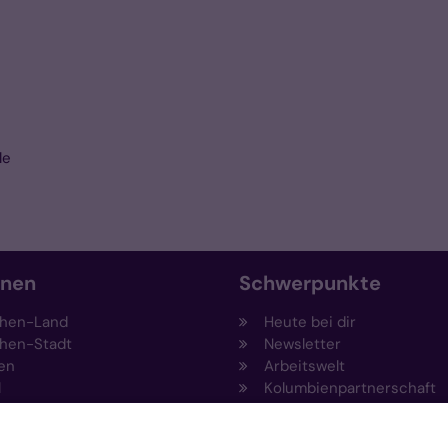
le
onen
Schwerpunkte
hen-Land
Heute bei dir
hen-Stadt
Newsletter
en
Arbeitswelt
l
Kolumbienpartnerschaft
nsberg
Umweltportal
pen-Viersen
Prävention