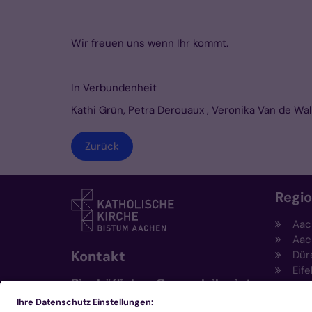
Wir freuen uns wenn Ihr kommt.
In Verbundenheit
Kathi Grün, Petra Derouaux , Veronika Van de Wal
Zurück
Regi
Aac
Aac
Kontakt
Dür
Eife
Bischöfliches Generalvikariat
Hei
Aachen
Kem