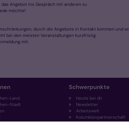
e, das Angebot ins Gespräch mit anderen zu
 jede möchte!
n Einschränkungen, durch die Angebote in Kontakt kommen und wi
ht bei den meisten Veranstaltungen kurzfristig.
Anmeldung mit.
onen
Schwerpunkte
hen-Land
Heute bei dir
hen-Stadt
Newsletter
en
Arbeitswelt
l
Kolumbienpartnerschaft
nsberg
Umweltportal