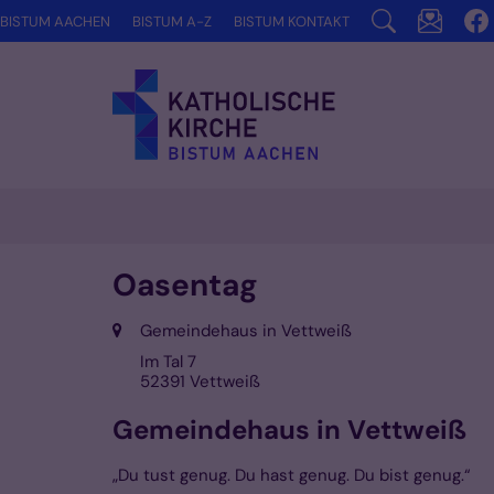
Zum Inhalt springen
BISTUM AACHEN
BISTUM A-Z
BISTUM KONTAKT
Oasentag
Ort:
Gemeindehaus in Vettweiß
Im Tal 7
52391
Vettweiß
Gemeindehaus in Vettweiß
„Du tust genug. Du hast genug. Du bist genug.“