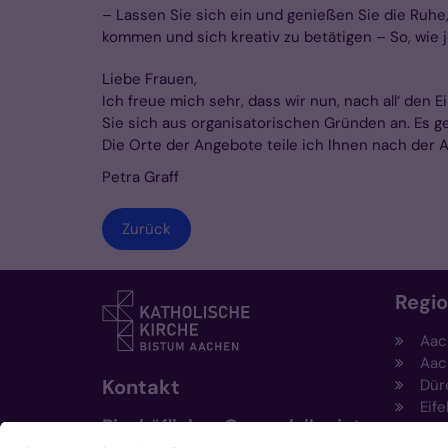
– Lassen Sie sich ein und genießen Sie die Ruh
kommen und sich kreativ zu betätigen – So, wie
Liebe Frauen,
Ich freue mich sehr, dass wir nun, nach all‘ de
Sie sich aus organisatorischen Gründen an. Es ge
Die Orte der Angebote teile ich Ihnen nach der 
Petra Graff
Zurück
Regi
Aac
Aac
Kontakt
Dür
Eife
Bischöfliches Generalvikariat
Hei