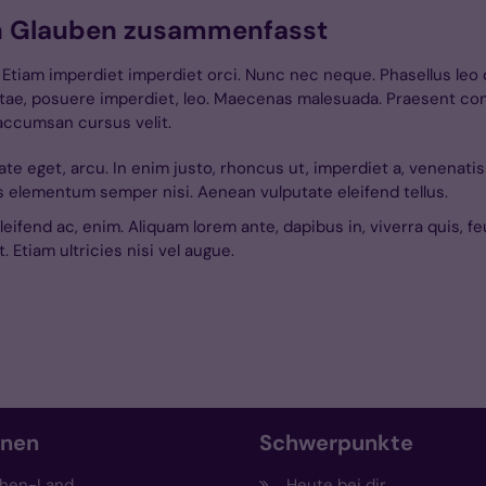
en Glauben zusammenfasst
. Etiam imperdiet imperdiet orci. Nunc nec neque. Phasellus leo d
vitae, posuere imperdiet, leo. Maecenas malesuada. Praesent co
accumsan cursus velit.
tate eget, arcu. In enim justo, rhoncus ut, imperdiet a, venenatis
s elementum semper nisi. Aenean vulputate eleifend tellus.
leifend ac, enim. Aliquam lorem ante, dapibus in, viverra quis, feu
 Etiam ultricies nisi vel augue.
onen
Schwerpunkte
hen-Land
Heute bei dir