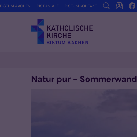
Zum Inhalt springen
BISTUM AACHEN
BISTUM A-Z
BISTUM KONTAKT
Natur pur - Sommerwan