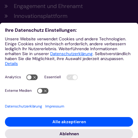
Engagement und Ehrenamt
Innovationsplattform
Aus der Plattform
Nachrichten
Veranstaltungen
Gottesdienste
Stellenangebote
Kirchenzeitung
Amtsblatt (Kirchlicher Anzeiger)
Rechtsdatenbank
Meldestelle gemäß Hinweisgeberschutzgesetz