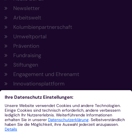
Newsletter
Arbeitswelt
Kolumbienpartnerschaft
Umweltportal
Prävention
Fundraising
Stiftungen
Engagement und Ehrenamt
Innovationsplattform
Aus der Plattform
Nachrichten
Veranstaltungen