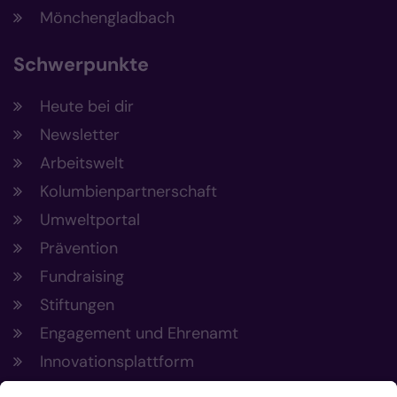
Mönchengladbach
Schwerpunkte
Heute bei dir
Newsletter
Arbeitswelt
Kolumbienpartnerschaft
Umweltportal
Prävention
Fundraising
Stiftungen
Engagement und Ehrenamt
Innovationsplattform