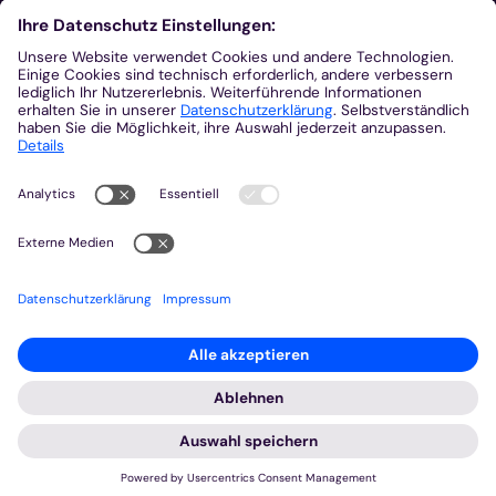
Aus der Plattform
Nachrichten
Veranstaltungen
Gottesdienste
Stellenangebote
Kirchenzeitung
Amtsblatt (Kirchlicher Anzeiger)
Rechtsdatenbank
Meldestelle gemäß Hinweisgeberschutzgesetz
2026 © Bistum Aachen
Impressum
Datenschutzerklärung