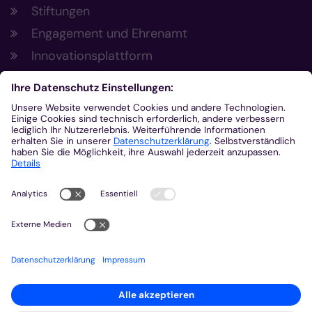
Stiftungen
Engagement und Ehrenamt
Innovationsplattform
Aus der Plattform
Nachrichten
Veranstaltungen
Gottesdienste
Stellenangebote
Kirchenzeitung
Amtsblatt (Kirchlicher Anzeiger)
Rechtsdatenbank
Meldestelle gemäß Hinweisgeberschutzgesetz