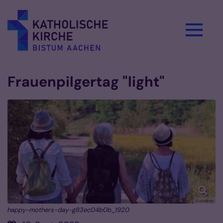
Zum Inhalt springen
Frauenpilgertag "light"
© pixabay
happy-mothers-day-g83ec04b0b_1920