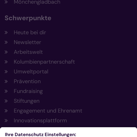
Mönchengladbach
Schwerpunkte
Heute bei dir
Newsletter
Arbeitswelt
Kolumbienpartnerschaft
Umweltportal
Prävention
Fundraising
Stiftungen
Engagement und Ehrenamt
Innovationsplattform
Aus der Plattform