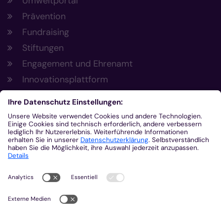
Umweltportal
Prävention
Fundraising
Stiftungen
Engagement und Ehrenamt
Innovationsplattform
Aus der Plattform
Nachrichten
Veranstaltungen
Gottesdienste
Stellenangebote
Kirchenzeitung
Amtsblatt (Kirchlicher Anzeiger)