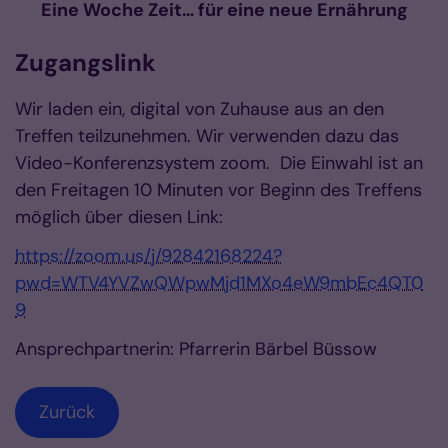
Eine Woche Zeit… für eine neue Ernährung
Zugangslink
Wir laden ein, digital von Zuhause aus an den
Treffen teilzunehmen. Wir verwenden dazu das
Video-Konferenzsystem zoom. Die Einwahl ist an
den Freitagen 10 Minuten vor Beginn des Treffens
möglich über diesen Link:
https://zoom.us/j/92842168224?
pwd=WTV4YVZwQWpwMjd1MXo4eW9mbEc4QT0
9
Ansprechpartnerin: Pfarrerin Bärbel Büssow
Zurück