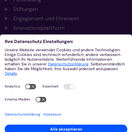
Stiftungen
Engagement und Ehrenamt
Innovationsplattform
Aus der Plattform
Nachrichten
Veranstaltungen
Gottesdienste
Stellenangebote
Kirchenzeitung
Amtsblatt (Kirchlicher Anzeiger)
Rechtsdatenbank
Meldestelle gemäß Hinweisgeberschutzgesetz