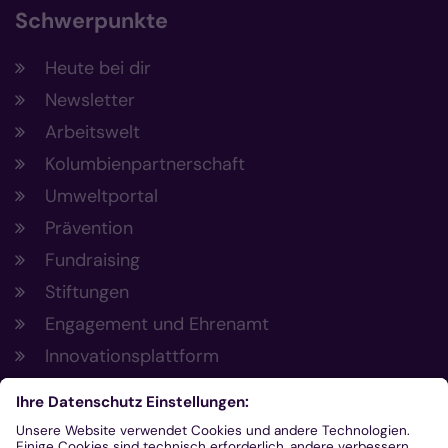
Schwerpunkte
Heute bei dir
Newsletter
Arbeitswelt
Kolumbienpartnerschaft
Umweltportal
Prävention
Fundraising
Stiftungen
Engagement und Ehrenamt
Innovationsplattform
Aus der Plattform