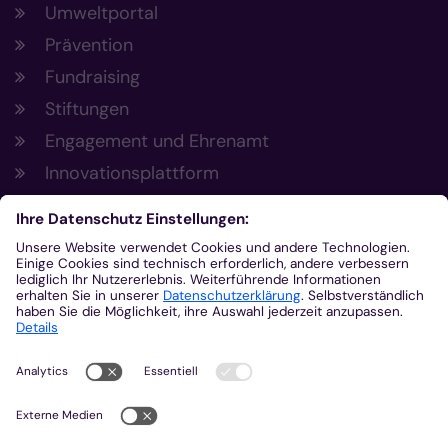
Umweltportal
Prävention
Fundraising
Stiftungen
Engagement und Ehrenamt
Innovationsplattform
Aus der Plattform
Nachrichten
Veranstaltungen
Gottesdienste
Stellenangebote
Kirchenzeitung
Amtsblatt (Kirchlicher Anzeiger)