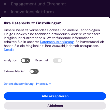
Engagement und Ehrenamt
Innovationsplattform
Aus der Plattform
Nachrichten
Veranstaltungen
Gottesdienste
Stellenangebote
Kirchenzeitung
Amtsblatt (Kirchlicher Anzeiger)
Rechtsdatenbank
Meldestelle gemäß Hinweisgeberschutzgesetz