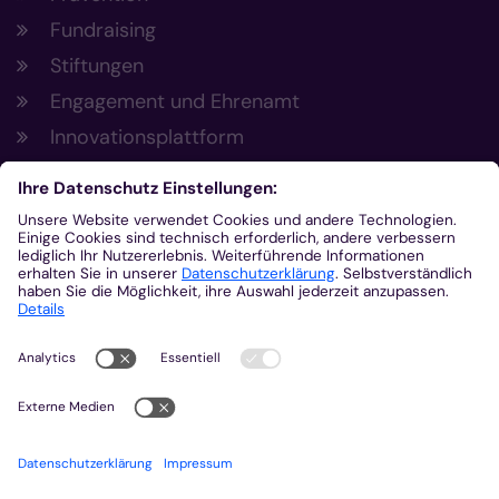
Fundraising
Stiftungen
Engagement und Ehrenamt
Innovationsplattform
Aus der Plattform
Nachrichten
Veranstaltungen
Gottesdienste
Stellenangebote
Kirchenzeitung
Amtsblatt (Kirchlicher Anzeiger)
Rechtsdatenbank
Meldestelle gemäß Hinweisgeberschutzgesetz