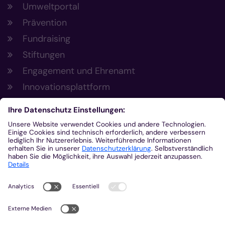
Umweltportal
Prävention
Fundraising
Stiftungen
Engagement und Ehrenamt
Innovationsplattform
Aus der Plattform
Nachrichten
Veranstaltungen
Gottesdienste
Stellenangebote
Kirchenzeitung
Amtsblatt (Kirchlicher Anzeiger)