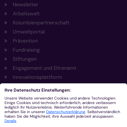
Newsletter
Arbeitswelt
Kolumbienpartnerschaft
Umweltportal
Prävention
Fundraising
Stiftungen
Engagement und Ehrenamt
Innovationsplattform
Aus der Plattform
Nachrichten
Veranstaltungen
Gottesdienste