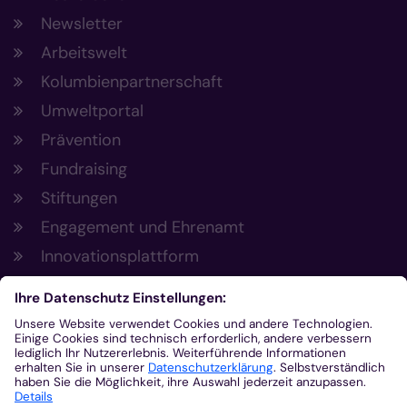
Newsletter
Arbeitswelt
Kolumbienpartnerschaft
Umweltportal
Prävention
Fundraising
Stiftungen
Engagement und Ehrenamt
Innovationsplattform
Aus der Plattform
Nachrichten
Veranstaltungen
Gottesdienste