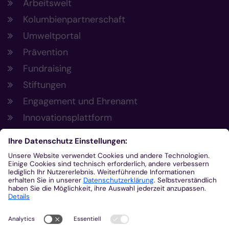
Arbeitswelt
Kolumbienpartnerschaft
Umweltportal
Prävention
Fundraising
Stiftungen
Engagement und Ehrenamt
Innovationsplattform
Aus der Plattform
Nachrichten
Veranstaltungen
Gottesdienste
Stellenangebote