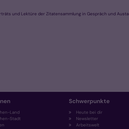
orträts und Lektüre der Zitatensammlung in Gespräch und Aust
onen
Schwerpunkte
hen-Land
Heute bei dir
hen-Stadt
Newsletter
en
Arbeitswelt