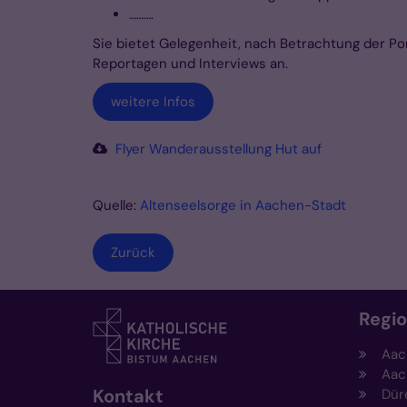
……….
Sie bietet Gelegenheit, nach Betrachtung der P
Reportagen und Interviews an.
weitere Infos
Flyer Wanderausstellung Hut auf
Quelle:
Altenseelsorge in Aachen-Stadt
Zurück
Regi
Aac
Aac
Kontakt
Dür