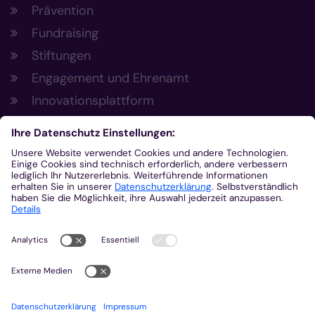
Prävention
Fundraising
Stiftungen
Engagement und Ehrenamt
Innovationsplattform
Aus der Plattform
Nachrichten
Veranstaltungen
Gottesdienste
Stellenangebote
Kirchenzeitung
Amtsblatt (Kirchlicher Anzeiger)
Rechtsdatenbank