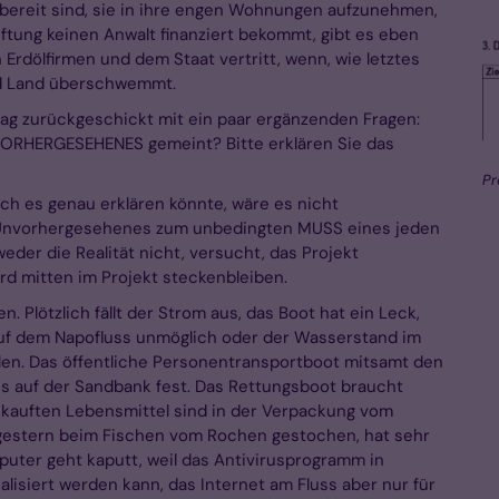
 bereit sind, sie in ihre engen Wohnungen aufzunehmen,
tiftung keinen Anwalt finanziert bekommt, gibt es eben
Erdölfirmen und dem Staat vertritt, wenn, wie letztes
nd Land überschwemmt.
g zurückgeschickt mit ein paar ergänzenden Fragen:
NVORHERGESEHENES gemeint? Bitte erklären Sie das
Pr
ich es genau erklären könnte, wäre es nicht
k Unvorhergesehenes zum unbedingten MUSS eines jeden
weder die Realität nicht, versucht, das Projekt
rd mitten im Projekt steckenbleiben.
 Plötzlich fällt der Strom aus, das Boot hat ein Leck,
auf dem Napofluss unmöglich oder der Wasserstand im
llen. Das öffentliche Personentransportboot mitsamt den
ss auf der Sandbank fest. Das Rettungsboot braucht
ekauften Lebensmittel sind in der Verpackung vom
gestern beim Fischen vom Rochen gestochen, hat sehr
puter geht kaputt, weil das Antivirusprogramm in
lisiert werden kann, das Internet am Fluss aber nur für