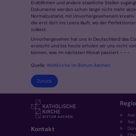
Erdölfirmen und andere staatliche Stellen zugängl
Dokumente werden schon lange nicht mehr akze
Normalzustand, mit Unvorhergesehenem kreativ
die erst dort ins Leere läuft, wo der Perfektionis
zulässt.
Unvorhergesehen hat uns in Deutschland das Cor
erwischt und bis heute erholen wir uns nicht v
können, was im nächsten Monat passiert - - -
Quelle:
Weltkirche im Bistum Aachen
Zurück
Regi
Aac
Aac
Kontakt
Dür
Eife