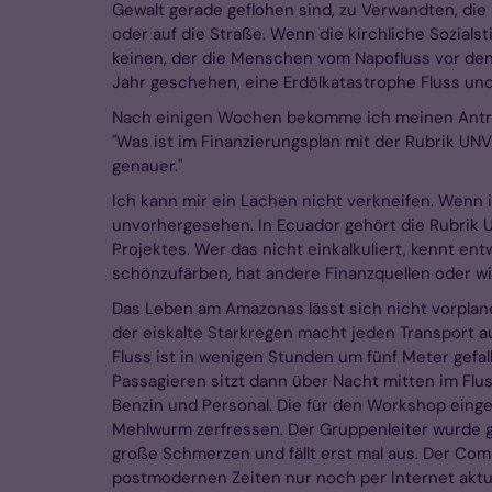
Gewalt gerade geflohen sind, zu Verwandten, die
oder auf die Straße. Wenn die kirchliche Sozials
keinen, der die Menschen vom Napofluss vor den 
Jahr geschehen, eine Erdölkatastrophe Fluss u
Nach einigen Wochen bekomme ich meinen Antra
"Was ist im Finanzierungsplan mit der Rubrik U
genauer."
Ich kann mir ein Lachen nicht verkneifen. Wenn 
unvorhergesehen. In Ecuador gehört die Rubri
Projektes. Wer das nicht einkalkuliert, kennt ent
schönzufärben, hat andere Finanzquellen oder wi
Das Leben am Amazonas lässt sich nicht vorplanen.
der eiskalte Starkregen macht jeden Transport 
Fluss ist in wenigen Stunden um fünf Meter gefa
Passagieren sitzt dann über Nacht mitten im Flu
Benzin und Personal. Die für den Workshop eing
Mehlwurm zerfressen. Der Gruppenleiter wurde 
große Schmerzen und fällt erst mal aus. Der Com
postmodernen Zeiten nur noch per Internet aktua