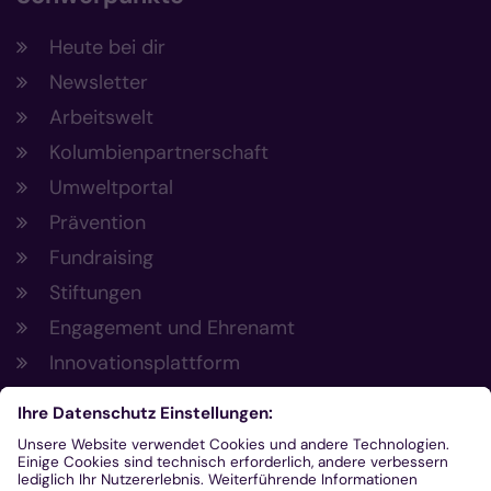
Heute bei dir
Newsletter
Arbeitswelt
Kolumbienpartnerschaft
Umweltportal
Prävention
Fundraising
Stiftungen
Engagement und Ehrenamt
Innovationsplattform
Aus der Plattform
Nachrichten