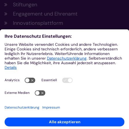
Stiftungen
Engagement und Ehrenamt
Innovationsplattform
Aus der Plattform
Nachrichten
Veranstaltungen
Gottesdienste
Stellenangebote
Kirchenzeitung
Amtsblatt (Kirchlicher Anzeiger)
Rechtsdatenbank
Meldestelle gemäß Hinweisgeberschutzgesetz