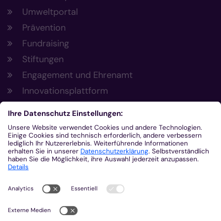
Umweltportal
Prävention
Fundraising
Stiftungen
Engagement und Ehrenamt
Innovationsplattform
Aus der Plattform
Nachrichten
Veranstaltungen
Gottesdienste
Stellenangebote
Kirchenzeitung
Amtsblatt (Kirchlicher Anzeiger)