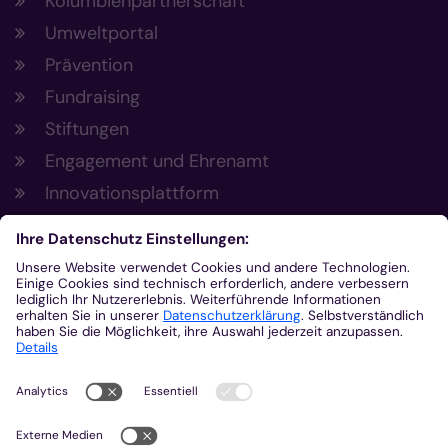
Kolumbienpartnerschaft
Umweltportal
Prävention
Fundraising
Stiftungen
Engagement und Ehrenamt
Innovationsplattform
Aus der Plattform
Nachrichten
Veranstaltungen
Gottesdienste
Stellenangebote
Kirchenzeitung