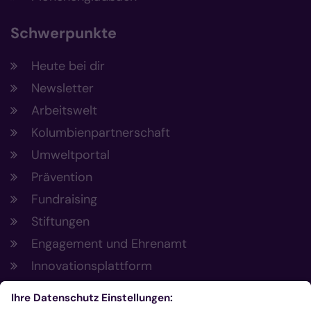
Schwerpunkte
Heute bei dir
Newsletter
Arbeitswelt
Kolumbienpartnerschaft
Umweltportal
Prävention
Fundraising
Stiftungen
Engagement und Ehrenamt
Innovationsplattform
Aus der Plattform