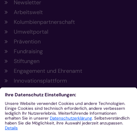
Newsletter
Arbeitswelt
Kolumbienpartnerschaft
Umweltportal
Prävention
Fundraising
Stiftungen
Engagement und Ehrenamt
Innovationsplattform
Aus der Plattform
Nachrichten
Veranstaltungen
Gottesdienste