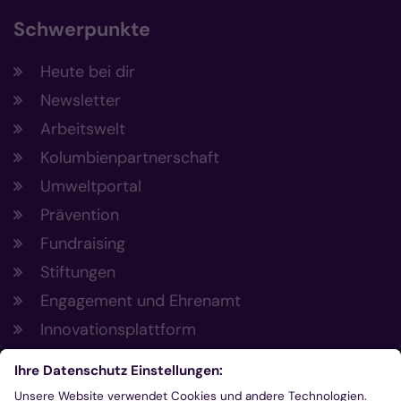
Schwerpunkte
Heute bei dir
Newsletter
Arbeitswelt
Kolumbienpartnerschaft
Umweltportal
Prävention
Fundraising
Stiftungen
Engagement und Ehrenamt
Innovationsplattform
Aus der Plattform