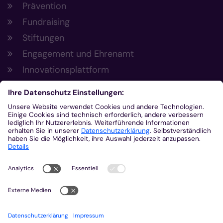
Prävention
Fundraising
Stiftungen
Engagement und Ehrenamt
Innovationsplattform
Aus der Plattform
Nachrichten
Veranstaltungen
Gottesdienste
Stellenangebote
Kirchenzeitung
Amtsblatt (Kirchlicher Anzeiger)
Rechtsdatenbank