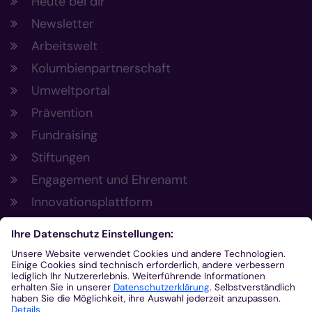
Heute bei dir
Newsletter
Arbeitswelt
Kolumbienpartnerschaft
Umweltportal
Prävention
Fundraising
Stiftungen
Engagement und Ehrenamt
Innovationsplattform
Aus der Plattform
Nachrichten
Veranstaltungen