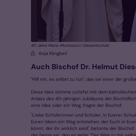
40 Jahre Maria-Montessori-Gesamtschule
Von:
Anja Klingbeil
Auch Bischof Dr. Helmut Diese
"Hilf mir, es selbst zu tun", das sei einer der g
Diese Idee stimme zutiefst mit dem katholische
Anlass des 40-jährigen Jubiläums der Bischöflic
eine Idee oder ein Weg, fragte der Bischof.
"Liebe Schülerinnen und Schüler, in Euerer Schul
Euren Ideen ein Weg entstehen, der Euch in Euer
könnt, der ihr wirklich seid", betonte der Bisch
der beste sei, den es gebe: "Der Weg zu mir selb