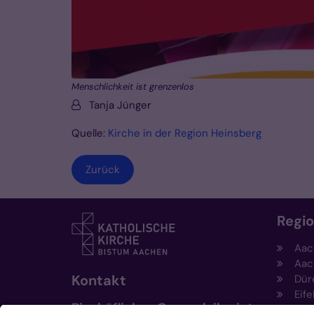
Menschlichkeit ist grenzenlos
Von:
Tanja Jünger
Quelle:
Kirche in der Region Heinsberg
Zurück
Regi
Aac
Aac
Kontakt
Dür
Eife
Bischöfliches Generalvikariat
Hei