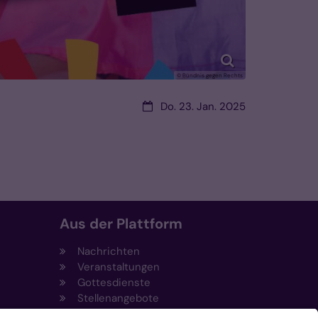
© Bündnis gegen Rechts
Datum:
Do. 23. Jan. 2025
Aus der Plattform
Nachrichten
Veranstaltungen
Gottesdienste
Stellenangebote
Kirchenzeitung