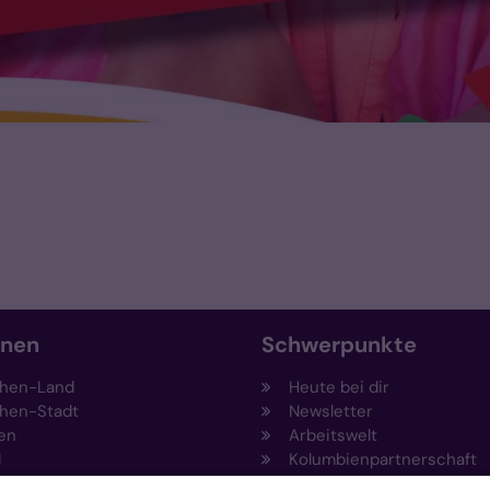
onen
Schwerpunkte
hen-Land
Heute bei dir
hen-Stadt
Newsletter
en
Arbeitswelt
l
Kolumbienpartnerschaft
nsberg
Umweltportal