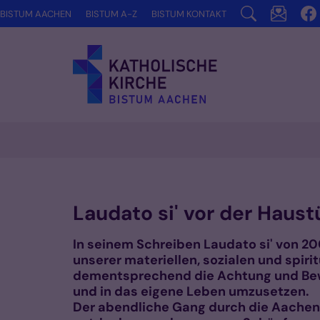
Zum Inhalt springen
BISTUM AACHEN
BISTUM A-Z
BISTUM KONTAKT
Laudato si' vor der Haust
In seinem Schreiben Laudato si' von 
unserer materiellen, sozialen und spiri
dementsprechend die Achtung und Bewa
und in das eigene Leben umzusetzen.
Der abendliche Gang durch die Aachener