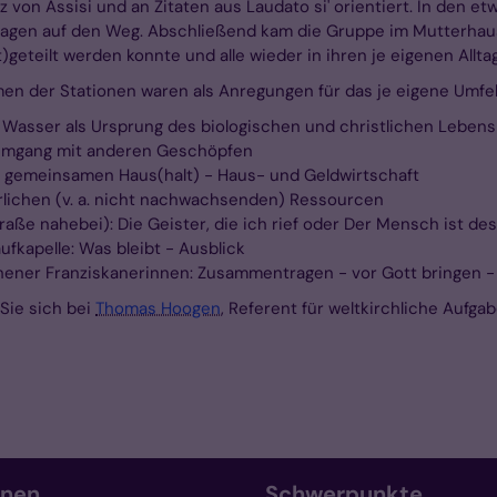
 von Assisi und an Zitaten aus Laudato si' orientiert. In den 
ragen auf den Weg. Abschließend kam die Gruppe im Mutterhau
geteilt werden konnte und alle wieder in ihren je eigenen Allta
men der Stationen waren als Anregungen für das je eigene Umfe
n: Wasser als Ursprung des biologischen und christlichen Lebens
d Umgang mit anderen Geschöpfen
m gemeinsamen Haus(halt) - Haus- und Geldwirtschaft
ürlichen (v. a. nicht nachwachsenden) Ressourcen
raße nahebei): Die Geister, die ich rief oder Der Mensch ist 
ufkapelle: Was bleibt - Ausblick
chener Franziskanerinnen: Zusammentragen - vor Gott bringen 
Sie sich bei
Thomas Hoogen
, Referent für weltkirchliche Aufg
onen
Schwerpunkte