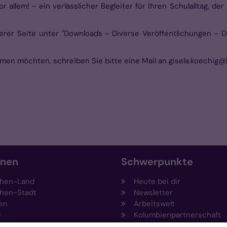
r allem! - ein verlässlicher Begleiter für Ihren Schulalltag, 
erer Seite unter "Downloads - Diverse Veröffentlichungen - 
mmen möchten, schreiben Sie bitte eine Mail an gisela.koechi
onen
Schwerpunkte
hen-Land
Heute bei dir
hen-Stadt
Newsletter
en
Arbeitswelt
l
Kolumbienpartnerschaft
nsberg
Umweltportal