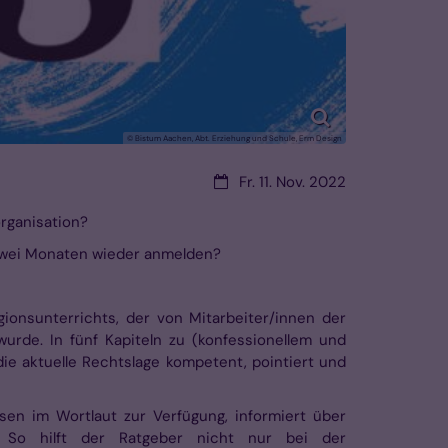
© Bistum Aachen, Abt. Erziehung und Schule, Erm Design
Datum:
Fr. 11. Nov. 2022
organisation?
 zwei Monaten wieder anmelden?
onsunterrichts, der von Mitarbeiter/innen der
wurde. In fünf Kapiteln zu (konfessionellem und
die aktuelle Rechtslage kompetent, pointiert und
sen im Wortlaut zur Verfügung, informiert über
. So hilft der Ratgeber nicht nur bei der