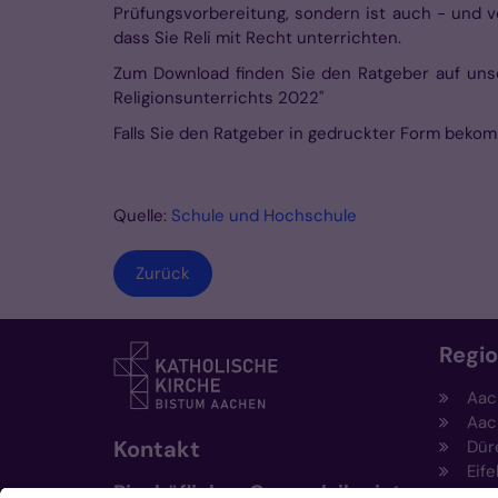
Prüfungsvorbereitung, sondern ist auch - und vo
dass Sie Reli mit Recht unterrichten.
Zum Download finden Sie den Ratgeber auf uns
Religionsunterrichts 2022"
Falls Sie den Ratgeber in gedruckter Form beko
Quelle:
Schule und Hochschule
Zurück
Regi
Aac
Aac
Kontakt
Dür
Eife
Bischöfliches Generalvikariat
Hei